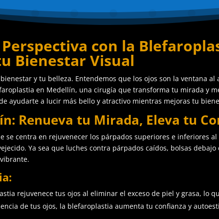
erspectiva con la Blefaroplas
tu Bienestar Visual
ienestar y tu belleza. Entendemos que los ojos son la ventana al a
faroplastia en Medellín, una cirugía que transforma tu mirada y me
de ayudarte a lucir más bello y atractivo mientras mejoras tu bien
lín: Renueva tu Mirada, Eleva tu Co
e se centra en rejuvenecer los párpados superiores e inferiores al 
cido. Ya sea que luches contra párpados caídos, bolsas debajo de 
vibrante.
ia:
stia rejuvenece tus ojos al eliminar el exceso de piel y grasa, lo q
iencia de tus ojos, la blefaroplastia aumenta tu confianza y autoe