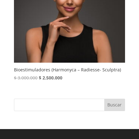
Bioestimuladores (Harmonyca – Radiesse- Sculptra)
El
El
$
3.000.000
$
2.500.000
precio
precio
original
actual
era:
es:
Buscar
$ 3.000.000.
$ 2.500.000.