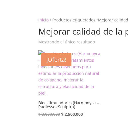
Inicio
/ Productos etiquetados “Mejorar calidad 
Mejorar calidad de la p
Mostrando el único resultado
¡Oferta!
Bioestimuladores (Harmonyca –
Radiesse- Sculptra)
El
El
$
3.000.000
$
2.500.000
precio
precio
original
actual