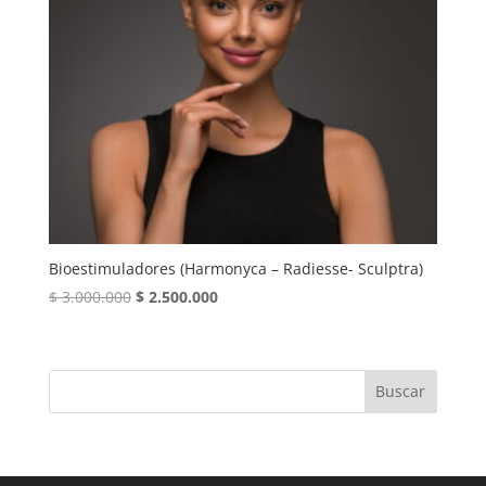
Bioestimuladores (Harmonyca – Radiesse- Sculptra)
El
El
$
3.000.000
$
2.500.000
precio
precio
original
actual
era:
es:
Buscar
$ 3.000.000.
$ 2.500.000.