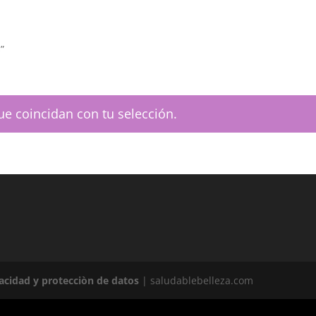
”
e coincidan con tu selección.
vacidad y protecciòn de datos
| saludablebelleza.com