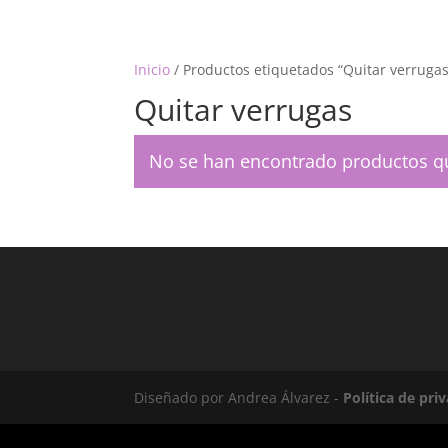
Inicio
/ Productos etiquetados “Quitar verrugas
Quitar verrugas
No se han encontrado productos qu
Diseñado por Andrea Álvarez -
Política de pri