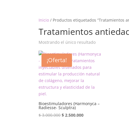
Inicio
/ Productos etiquetados “Tratamientos a
Tratamientos antieda
Mostrando el único resultado
¡Oferta!
Bioestimuladores (Harmonyca –
Radiesse- Sculptra)
El
El
$
3.000.000
$
2.500.000
precio
precio
original
actual