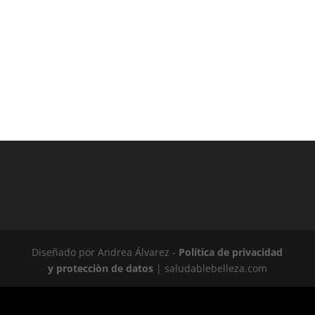
Diseñado por Andrea Álvarez -
Política de privacidad
y protecciòn de datos
| saludablebelleza.com