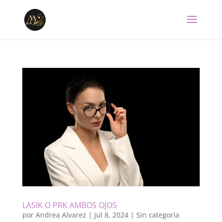
LASIK O PRK AMBOS OJOS
por
Andrea Alvarez
|
Jul 8, 2024
|
Sin categoría