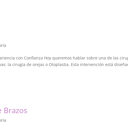
oría
ariencia con Confianza Hoy queremos hablar sobre una de las ciru
s: la cirugía de orejas o Otoplastia. Esta intervención está diseñ
e Brazos
oría