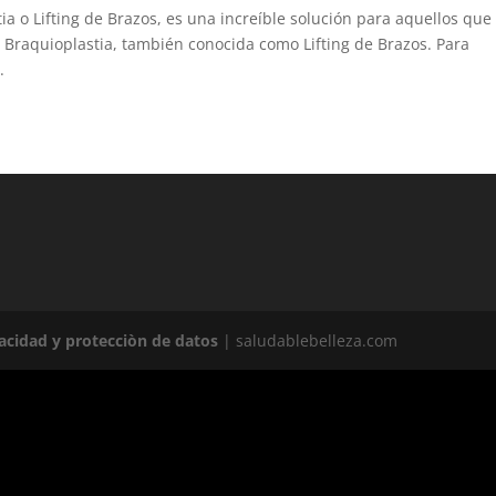
ia o Lifting de Brazos, es una increíble solución para aquellos que
a Braquioplastia, también conocida como Lifting de Brazos. Para
.
vacidad y protecciòn de datos
| saludablebelleza.com