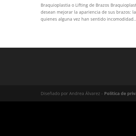
Braquioplastia o Lifting de Brazos Braquioplast
desean mejorar la apariencia de sus brazos: l
quienes alguna vez han sentido incomodidad..
Diseñado por Andrea Álvarez -
Política de pri