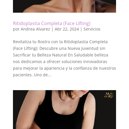
Ritidoplastia Completa (Face Lifting)
por
Andrea Alvarez
|
Abr 22, 2024
|
Servicios
Revitaliza tu Rostro con la Ritidoplastia Completa
(Face Lifting): Descubre una Nueva Juventud sin
Sacrificar tu Belleza Natural En Saludable belleza
nos dedicamos a ofrecer soluciones innovadoras
para mejorar la apariencia y la confianza de nuestros
pacientes. Uno de...