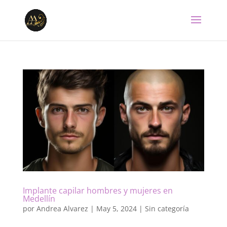
Implante capilar hombres y mujeres en
Medellín
por
Andrea Alvarez
|
May 5, 2024
|
Sin categoría